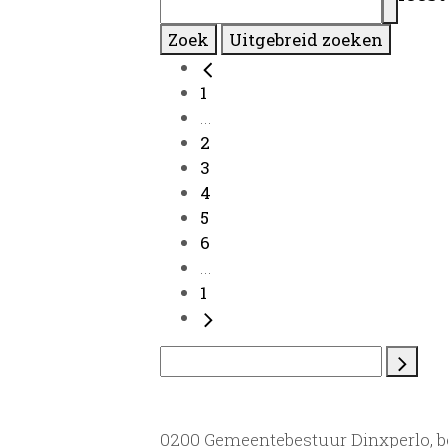
Zoek
Uitgebreid zoeken
1
...
2
3
4
5
6
...
1
0200 Gemeentebestuur Dinxperlo, 