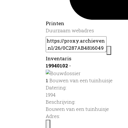
Printen
Duurzaam webadres
Inventaris
19940102
-
1
Bouwen van een tuinhuisje
Datering
:
1994
Beschrijving:
Bouwen van een tuinhuisje
Adres: