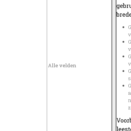
gebru
brede
G
v
G
v
G
v
G
s
G
a
n
z
Voor
lees