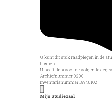
U kunt dit stuk raadplegen in de s
Liemers.
U heeft daarvoor de volgende gegev
Archiefnummer:0200
Inventarisnummer:19940102
Mijn Studiezaal