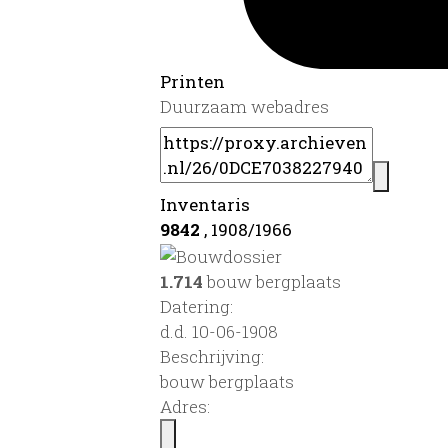
Printen
Duurzaam webadres
Inventaris
9842
, 1908/1966
1.714
bouw bergplaats
Datering
:
d.d. 10-06-1908
Beschrijving:
bouw bergplaats
Adres: