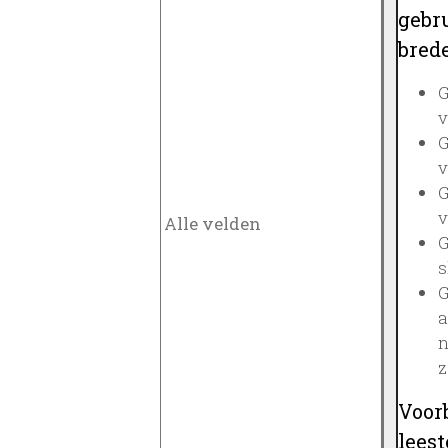
gebru
brede
G
v
G
v
G
v
G
s
G
a
n
z
Voor
lees