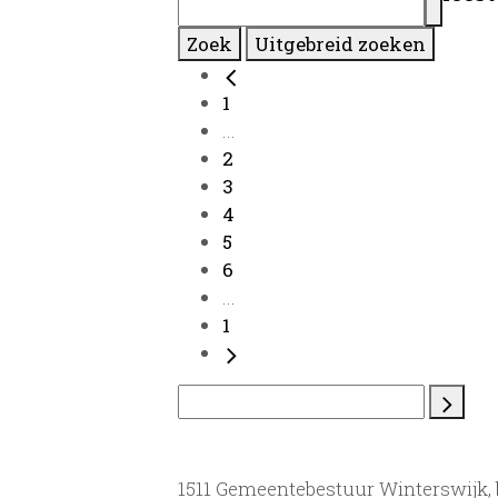
Zoek
Uitgebreid zoeken
1
...
2
3
4
5
6
...
1
1511 Gemeentebestuur Winterswijk,