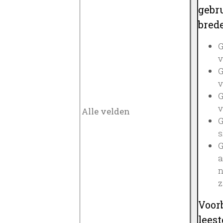
gebru
brede
G
v
G
v
G
v
G
s
G
a
n
z
Voor
lees