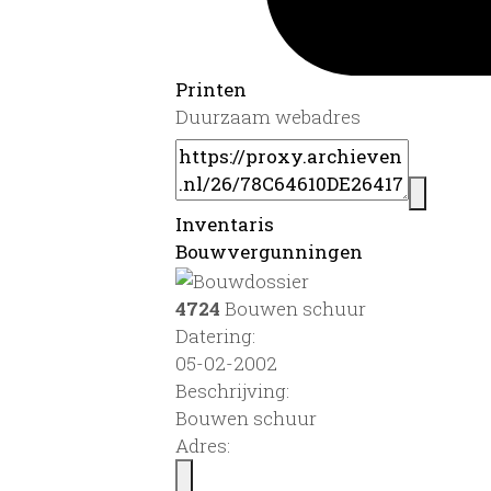
Printen
Duurzaam webadres
Inventaris
Bouwvergunningen
4724
Bouwen schuur
Datering
:
05-02-2002
Beschrijving:
Bouwen schuur
Adres: