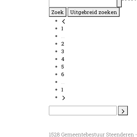
Zoek
Uitgebreid zoeken
1
...
2
3
4
5
6
...
1
1528 Gemeentebestuur Steenderen 