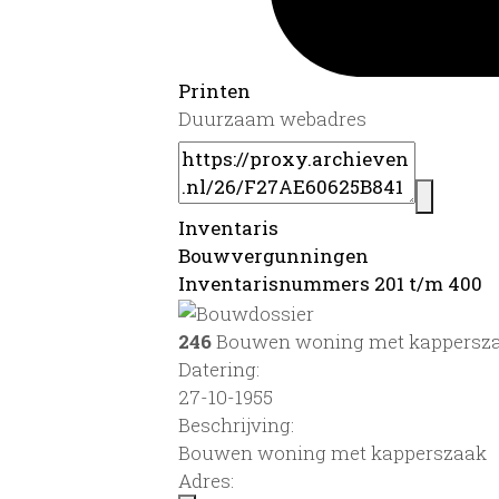
Printen
Duurzaam webadres
Inventaris
Bouwvergunningen
Inventarisnummers 201 t/m 400
246
Bouwen woning met kappersz
Datering
:
27-10-1955
Beschrijving:
Bouwen woning met kapperszaak
Adres: