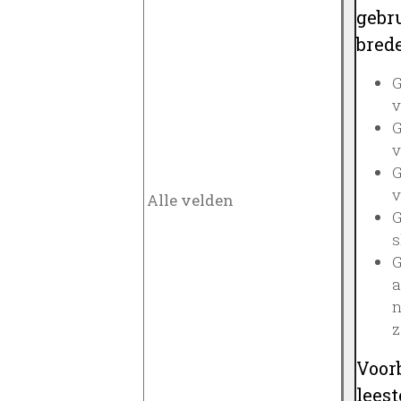
gebru
brede
G
v
G
v
G
v
G
s
G
a
n
z
Voor
lees