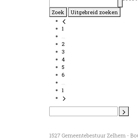
Zoek
Uitgebreid zoeken
1
...
2
3
4
5
6
...
1
1527 Gemeentebestuur Zelhem - B