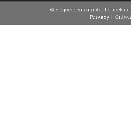
© Erfgoedcentrum Achterhoek en 
Privacy
|
Ontwik