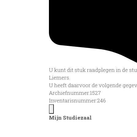
U kunt dit stuk raadplegen in de s
Liemers.
U heeft daarvoor de volgende gegev
Archiefnummer:1527
Inventarisnummer:246
Mijn Studiezaal