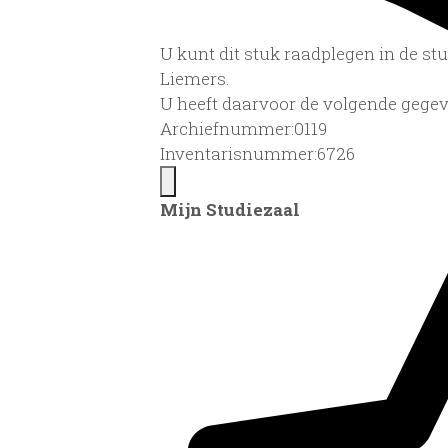
U kunt dit stuk raadplegen in de s
Liemers.
U heeft daarvoor de volgende gegev
Archiefnummer:0119
Inventarisnummer:6726
Mijn Studiezaal