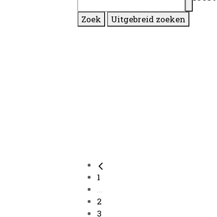
Zoek
Uitgebreid zoeken
1
...
2
3