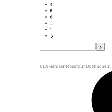
4
5
6
...
1
0119 Gemeentebestuur Doetinchem, 