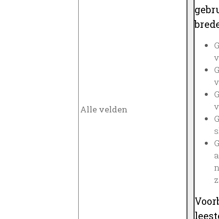
gebru
brede
G
v
G
v
G
v
G
s
G
a
n
z
Voor
lees