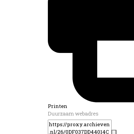
Printen
Duurzaam webadres