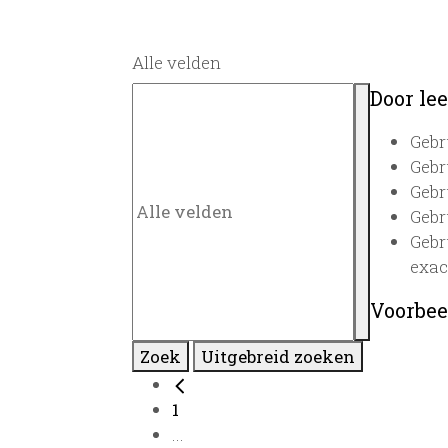
Alle velden
Door lee
Gebr
Gebr
Gebr
Gebr
Gebr
exac
Voorbee
Zoek
Uitgebreid zoeken
1
...