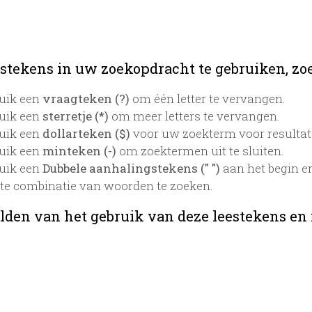
stekens in uw zoekopdracht te gebruiken, zoek
uik een
vraagteken (?)
om één letter te vervangen.
uik een
sterretje (*)
om meer letters te vervangen.
uik een
dollarteken ($)
voor uw zoekterm voor resultaten
uik een
minteken (-)
om zoektermen uit te sluiten.
uik een
Dubbele aanhalingstekens (" ")
aan het begin e
te combinatie van woorden te zoeken.
lden van het gebruik van deze leestekens en