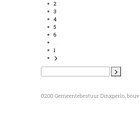
2
3
4
5
6
...
1
0200 Gemeentebestuur Dinxperlo, bou