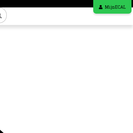
MijnECAL
Zoeken