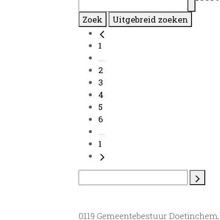
Zoek
Uitgebreid zoeken
1
...
2
3
4
5
6
...
1
0119 Gemeentebestuur Doetinchem, 