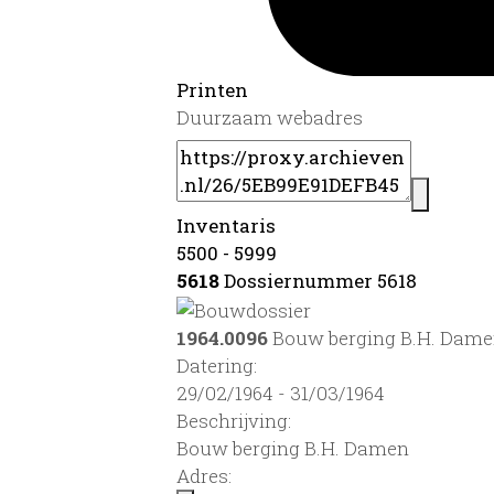
Printen
Duurzaam webadres
Inventaris
5500 - 5999
5618
Dossiernummer 5618
1964.0096
Bouw berging B.H. Dam
Datering
:
29/02/1964 - 31/03/1964
Beschrijving:
Bouw berging B.H. Damen
Adres: