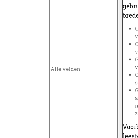
gebru
brede
G
v
G
v
G
v
G
s
G
a
n
z
Voor
lees