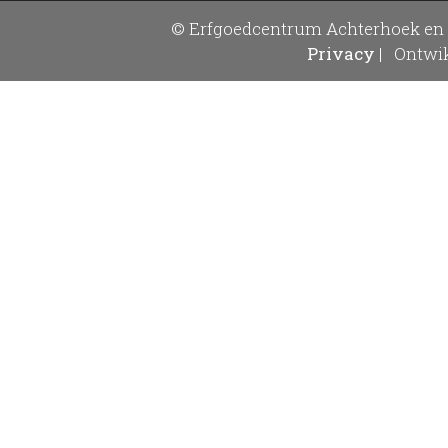
© Erfgoedcentrum Achterhoek en 
Privacy
|
Ontwik