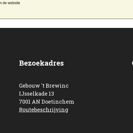
an de website
Bezoekadres
Gebouw 't Brewinc
IJsselkade 13
7001 AN Doetinchem
Routebeschrijving