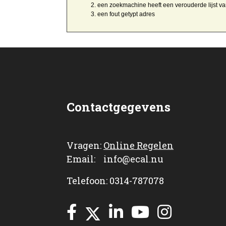
een zoekmachine heeft een
verouderde lijst v
een
fout getypt
adres
Contactgegevens
Vragen:
Online Regelen
Email: info@ecal.nu
Telefoon: 0314-787078