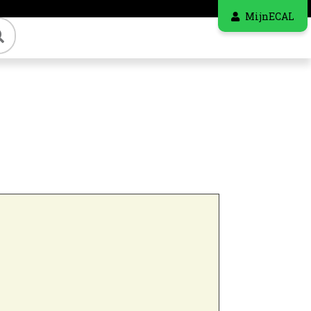
MijnECAL
Zoeken