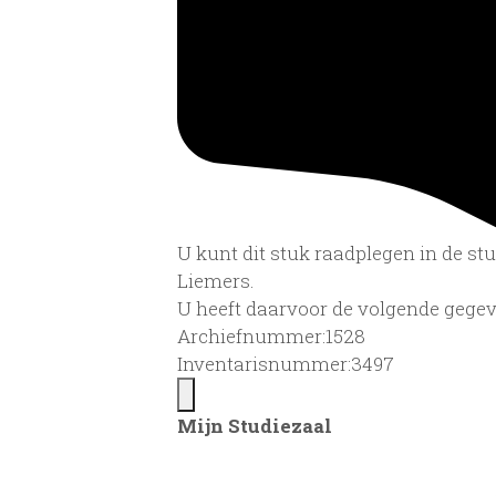
U kunt dit stuk raadplegen in de s
Liemers.
U heeft daarvoor de volgende gegev
Archiefnummer:1528
Inventarisnummer:3497
Mijn Studiezaal