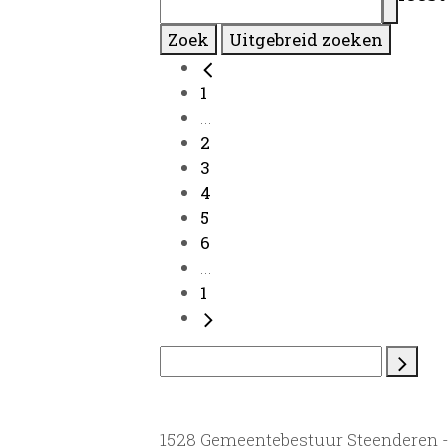
Zoek
Uitgebreid zoeken
1
...
2
3
4
5
6
...
1
1528 Gemeentebestuur Steenderen 