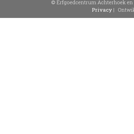
© Erfgoedcentrum Achterhoek en 
Privacy
|
Ontwik