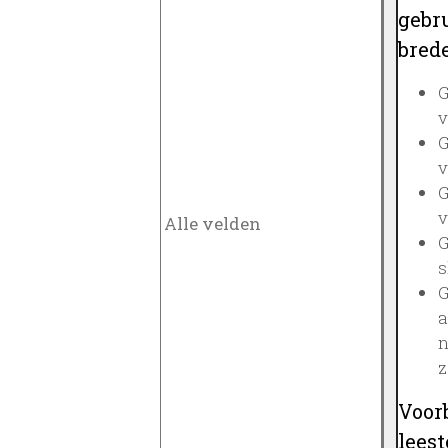
gebru
brede
G
v
G
v
G
v
G
s
G
a
n
z
Voor
lees