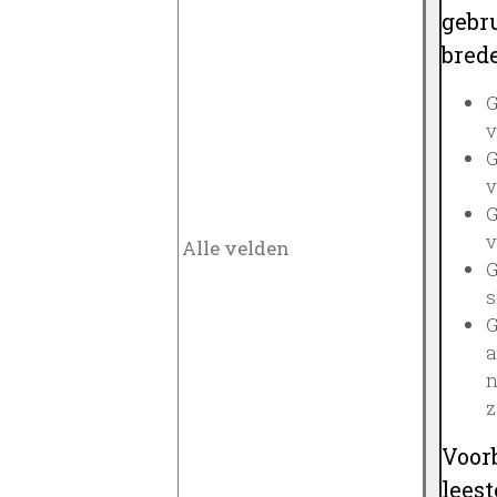
gebru
brede
G
v
G
v
G
v
G
s
G
a
n
z
Voor
lees