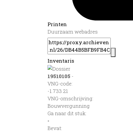
Printen
Duurzaam webadres
Inventaris
19510105
-
VNG-code:
-1.733.21
VNG-omschrijving:
Bouwvergunning
Ga naar dit stuk:
-
Bevat: