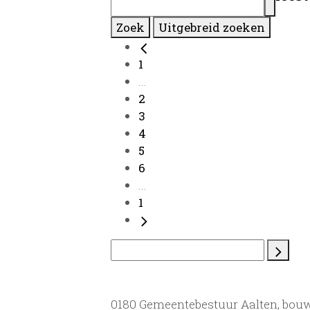
Zoek
Uitgebreid zoeken
1
...
2
3
4
5
6
...
1
0180 Gemeentebestuur Aalten, bou