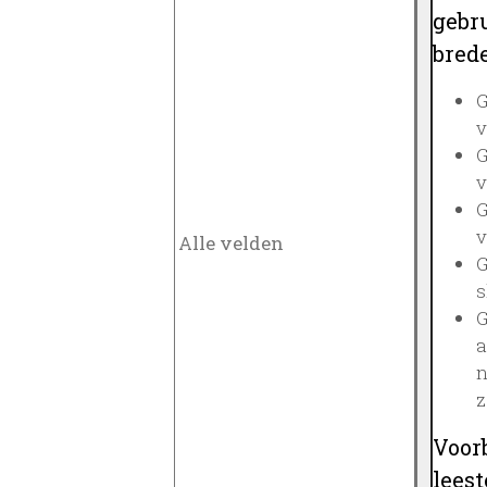
gebru
brede
G
v
G
v
G
v
G
s
G
a
n
z
Voor
lees