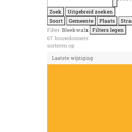
Zoek
Uitgebreid zoeken
Soort
Gemeente
Plaats
Stra
Filter:
Bleekwal
x
Filters legen
67
bouwdossiers
sorteren op: