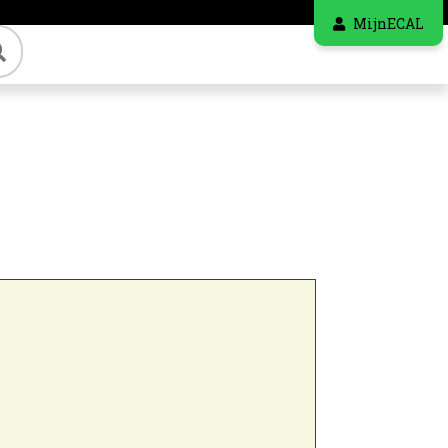
MijnECAL
Zoeken