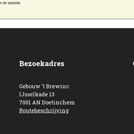
an de website
Bezoekadres
Gebouw 't Brewinc
IJsselkade 13
7001 AN Doetinchem
Routebeschrijving