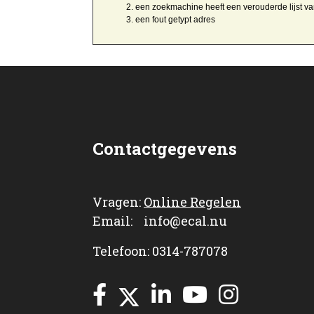
een zoekmachine heeft een
verouderde lijst v
een
fout getypt
adres
Contactgegevens
Vragen:
Online Regelen
Email: info@ecal.nu
Telefoon: 0314-787078