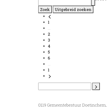
Zoek
Uitgebreid zoeken
1
...
2
3
4
5
6
...
1
0119 Gemeentebestuur Doetinchem, 