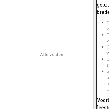
gebru
brede
G
v
G
v
G
v
G
s
G
a
n
z
Voor
lees