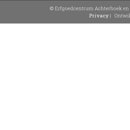
© Erfgoedcentrum Achterhoek en 
Privacy
|
Ontwik