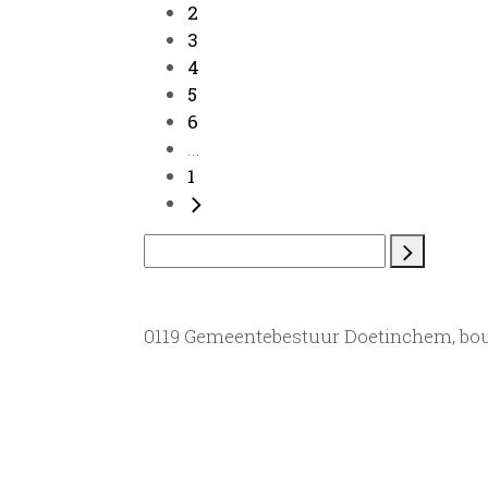
2
3
4
5
6
...
1
0119 Gemeentebestuur Doetinchem, bou