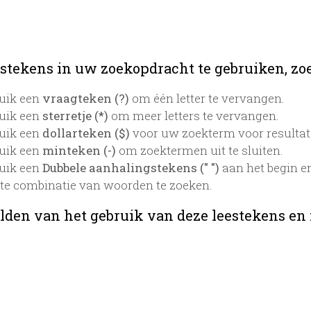
stekens in uw zoekopdracht te gebruiken, zoek
uik een
vraagteken (?)
om één letter te vervangen.
uik een
sterretje (*)
om meer letters te vervangen.
uik een
dollarteken ($)
voor uw zoekterm voor resultaten
uik een
minteken (-)
om zoektermen uit te sluiten.
uik een
Dubbele aanhalingstekens (" ")
aan het begin e
te combinatie van woorden te zoeken.
lden van het gebruik van deze leestekens en