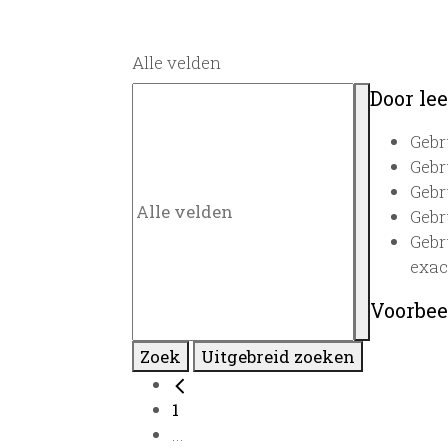
Alle velden
Door lee
Gebr
Gebr
Gebr
Gebr
Gebr
exac
Voorbee
Zoek
Uitgebreid zoeken
1
...