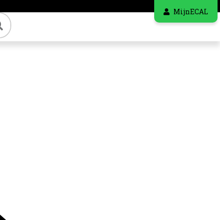
MijnECAL
Zoeken