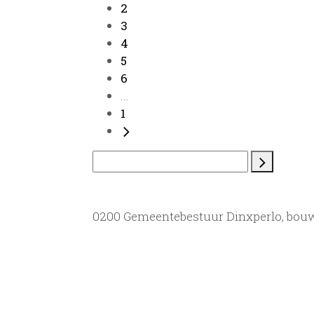
2
3
4
5
6
...
1
0200 Gemeentebestuur Dinxperlo, bou