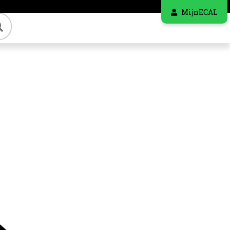
MijnECAL
Zoeken