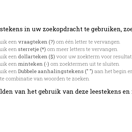
stekens in uw zoekopdracht te gebruiken, zoek
uik een
vraagteken (?)
om één letter te vervangen.
uik een
sterretje (*)
om meer letters te vervangen.
uik een
dollarteken ($)
voor uw zoekterm voor resultaten
uik een
minteken (-)
om zoektermen uit te sluiten.
uik een
Dubbele aanhalingstekens (" ")
aan het begin e
te combinatie van woorden te zoeken.
lden van het gebruik van deze leestekens en