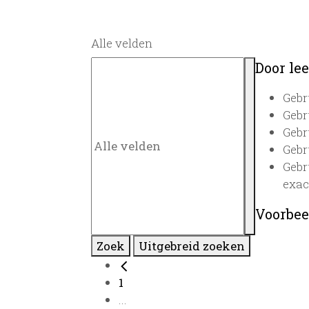
Alle velden
Door lee
Gebr
Gebr
Gebr
Gebr
Gebr
exac
Voorbee
Zoek
Uitgebreid zoeken
1
...