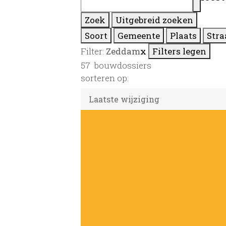
Zoek
Uitgebreid zoeken
Soort
Gemeente
Plaats
Stra
Filter:
Zeddam
x
Filters legen
57
bouwdossiers
sorteren op: