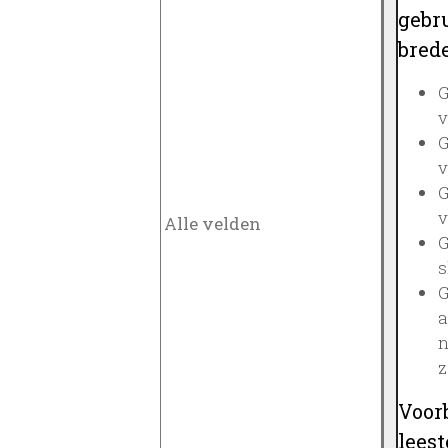
gebru
brede
G
v
G
v
G
v
G
s
G
a
n
z
Voor
lees