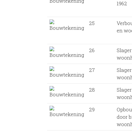
1962
25
Verbo
en woo
26
Slager
woonh
27
Slager
woonh
28
Slager
woonh
29
Opbou
door b
woonh