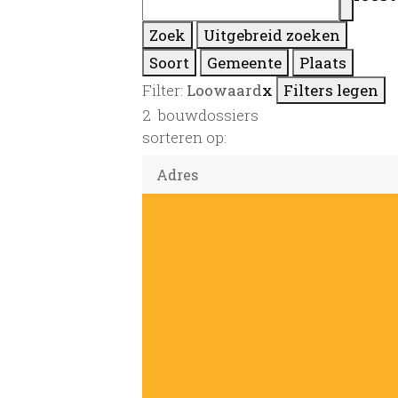
Zoek
Uitgebreid zoeken
Soort
Gemeente
Plaats
Filter:
Loowaard
x
Filters legen
2
bouwdossiers
sorteren op: