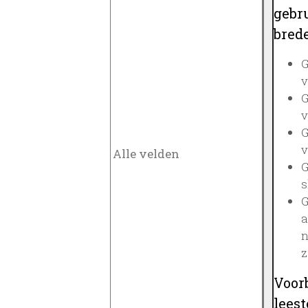
gebru
brede
G
v
G
v
G
v
G
s
G
a
n
z
Voor
lees