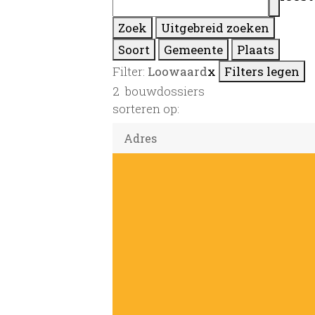
Zoek
Uitgebreid zoeken
Soort
Gemeente
Plaats
Filter:
Loowaard
x
Filters legen
2
bouwdossiers
sorteren op: