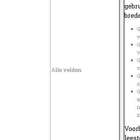
gebru
brede
G
v
G
v
G
v
G
s
G
a
n
z
Voor
lees