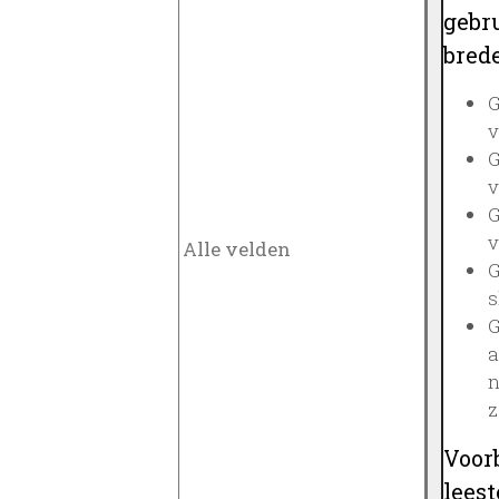
gebru
brede
G
v
G
v
G
v
G
s
G
a
n
z
Voor
lees