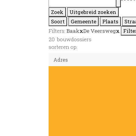
Zoek
Uitgebreid zoeken
Soort
Gemeente
Plaats
Stra
Filters:
Baak
x
De Veersweg
x
Filte
20
bouwdossiers
sorteren op: