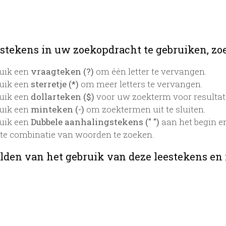
stekens in uw zoekopdracht te gebruiken, zoek
uik een
vraagteken (?)
om één letter te vervangen.
uik een
sterretje (*)
om meer letters te vervangen.
uik een
dollarteken ($)
voor uw zoekterm voor resultaten
uik een
minteken (-)
om zoektermen uit te sluiten.
uik een
Dubbele aanhalingstekens (" ")
aan het begin e
te combinatie van woorden te zoeken.
lden van het gebruik van deze leestekens en