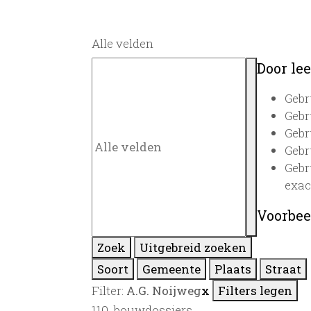
Alle velden
Door lee
Gebr
Gebr
Gebr
Gebr
Gebr
exac
Voorbee
Zoek
Uitgebreid zoeken
Soort
Gemeente
Plaats
Straat
Filter:
A.G. Noijweg
x
Filters legen
110
bouwdossiers