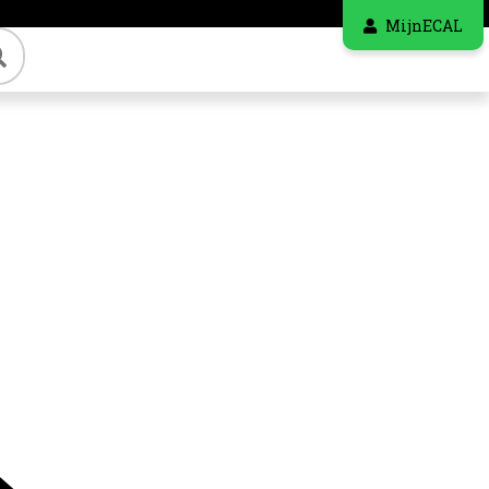
MijnECAL
Zoeken