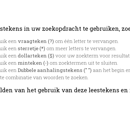
stekens in uw zoekopdracht te gebruiken, zoek
uik een
vraagteken (?)
om één letter te vervangen.
uik een
sterretje (*)
om meer letters te vervangen.
uik een
dollarteken ($)
voor uw zoekterm voor resultaten
uik een
minteken (-)
om zoektermen uit te sluiten.
uik een
Dubbele aanhalingstekens (" ")
aan het begin e
te combinatie van woorden te zoeken.
lden van het gebruik van deze leestekens en