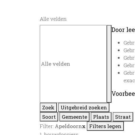
Alle velden
Door lee
Gebr
Gebr
Gebr
Gebr
Gebr
exac
Voorbee
Zoek
Uitgebreid zoeken
Soort
Gemeente
Plaats
Straat
Filter:
Apeldoorn
x
Filters legen
1
bouwdossiers