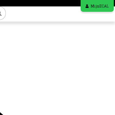
MijnECAL
Zoeken