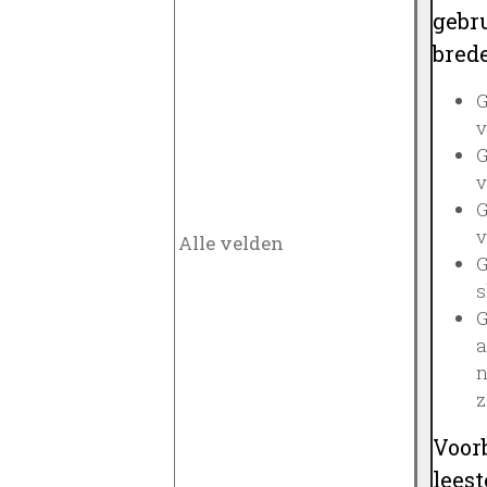
gebru
brede
G
v
G
v
G
v
G
s
G
a
n
z
Voor
lees