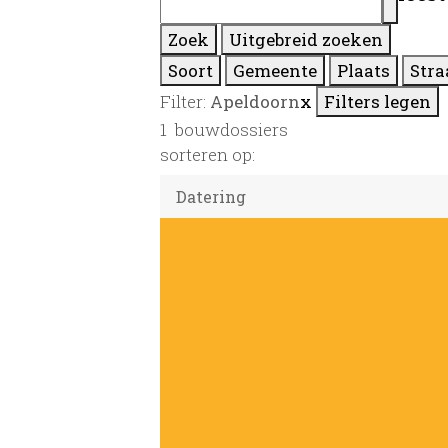
Zoek
Uitgebreid zoeken
Soort
Gemeente
Plaats
Stra
Filter:
Apeldoorn
x
Filters legen
1
bouwdossiers
sorteren op: