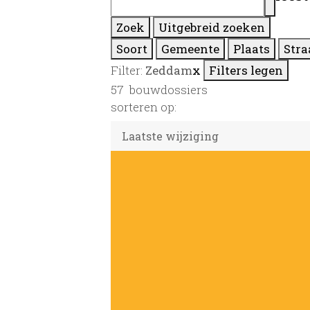
Zoek
Uitgebreid zoeken
Soort
Gemeente
Plaats
Stra
Filter:
Zeddam
x
Filters legen
57
bouwdossiers
sorteren op: