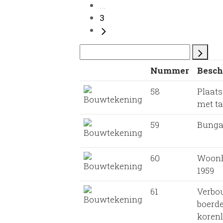
...
3
Nummer
Besch
58
Plaat
met ta
59
Bunga
60
Woonh
1959
61
Verbo
boerde
korenl