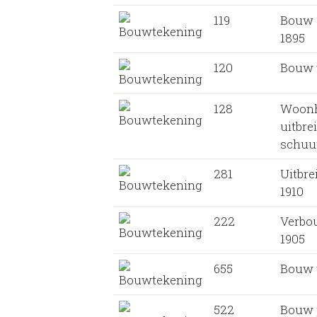
119
Bouw 
1895
120
Bouw 
128
Woonh
uitbre
schuur
281
Uitbre
1910
222
Verbo
1905
655
Bouw 
522
Bouw p