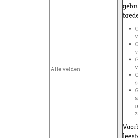
gebru
brede
G
v
G
v
G
v
G
s
G
a
n
z
Voor
lees