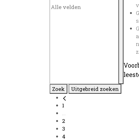
v
G
s
G
a
n
z
Voor
lees
Zoek
Uitgebreid zoeken
1
...
2
3
4