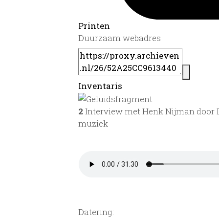
Printen
Duurzaam webadres
Inventaris
2
Interview met Henk Nijman door D
muziek
Datering
: