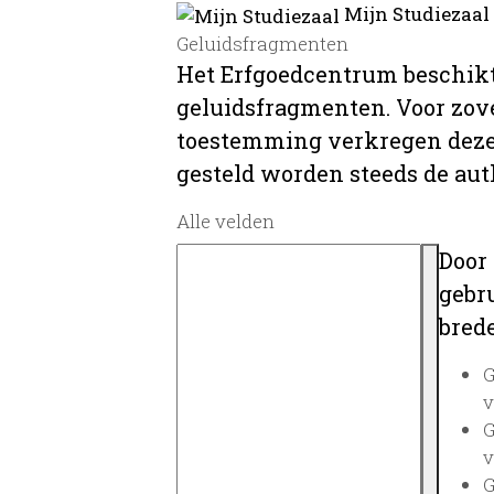
Mijn Studiezaal
Geluidsfragmenten
Het Erfgoedcentrum beschikt
geluidsfragmenten. Voor zover
toestemming verkregen deze 
gesteld worden steeds de au
Alle velden
Door
gebru
brede
G
v
G
v
G