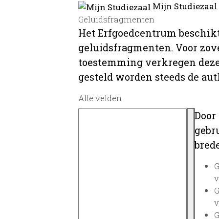
Mijn Studiezaal
Geluidsfragmenten
Het Erfgoedcentrum beschikt
geluidsfragmenten. Voor zover
toestemming verkregen deze 
gesteld worden steeds de au
Alle velden
Door
gebru
brede
G
v
G
v
G