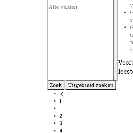
v
G
s
G
a
n
z
Voor
lees
Zoek
Uitgebreid zoeken
1
...
2
3
4