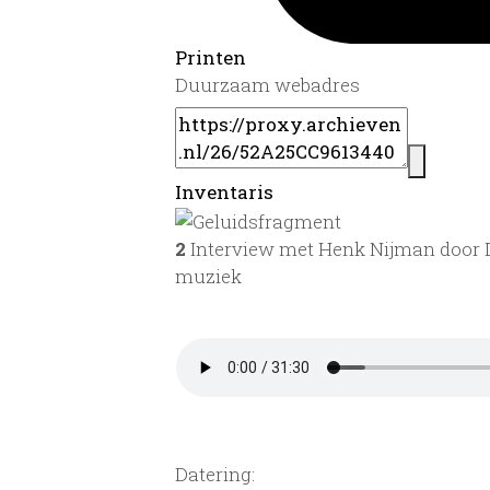
Printen
Duurzaam webadres
Inventaris
2
Interview met Henk Nijman door D
muziek
Datering
: