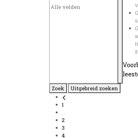
v
G
s
G
a
n
z
Voor
lees
Zoek
Uitgebreid zoeken
1
...
2
3
4