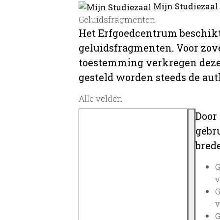
Mijn Studiezaal
Geluidsfragmenten
Het Erfgoedcentrum beschikt
geluidsfragmenten. Voor zover
toestemming verkregen deze 
gesteld worden steeds de au
Alle velden
Door
gebru
brede
G
v
G
v
G