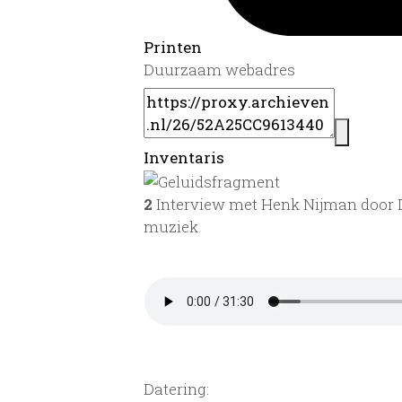
Printen
Duurzaam webadres
Inventaris
2
Interview met Henk Nijman door D
muziek
Datering
: