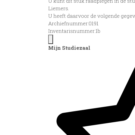
U kunt dit stuk raadplegen in de s
Liemers.
U heeft daarvoor de volgende gegev
Archiefnummer:0191
Inventarisnummer:1b
Mijn Studiezaal