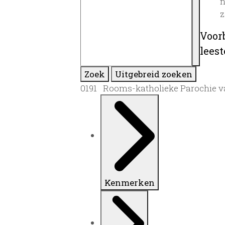
n
z
Voor
lees
Zoek
Uitgebreid zoeken
0191 Rooms-katholieke Parochie van
Kenmerken