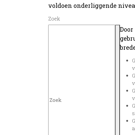
voldoen onderliggende nivea
Zoek
Door
gebru
brede
G
v
G
v
G
v
G
s
G
a