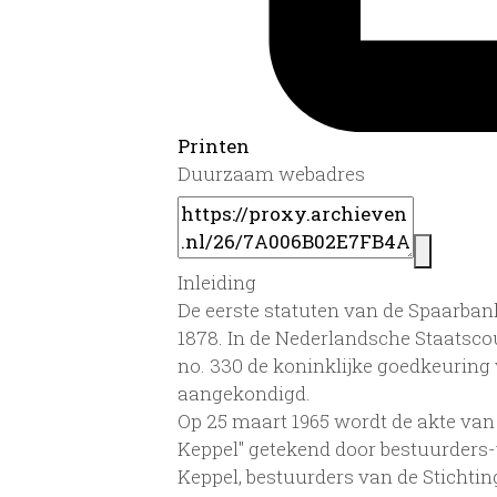
Printen
Duurzaam webadres
Inleiding
De eerste statuten van de Spaarban
1878. In de Nederlandsche Staatscou
no. 330 de koninklijke goedkeuring
aangekondigd.
Op 25 maart 1965 wordt de akte van
Keppel" getekend door bestuurders
Keppel, bestuurders van de Stichti