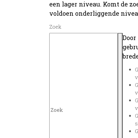
een lager niveau. Komt de zo
voldoen onderliggende nivea
Zoek
Door
gebru
brede
G
v
G
v
G
v
G
s
G