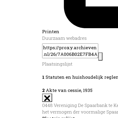
Printen
Duurzaam webadres
Plaatsingslijst
1
Statuten en huishoudelijk reglemen
2
Akte van cessie, 1935
0448 Vereniging De Spaarbank te Kep
het vermogen der voormalige Spaar