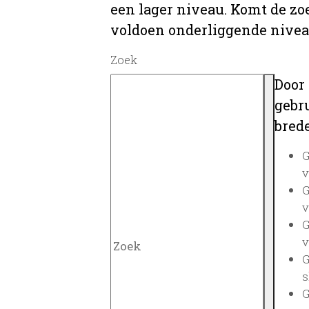
een lager niveau. Komt de zo
voldoen onderliggende nivea
Zoek
Door
gebru
brede
G
v
G
v
G
v
G
s
G