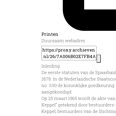
Printen
Duurzaam webadres
Inleiding
De eerste statuten van de Spaarban
1878. In de Nederlandsche Staatscou
no. 330 de koninklijke goedkeuring
aangekondigd.
Op 25 maart 1965 wordt de akte van
Keppel" getekend door bestuurders
Keppel, bestuurders van de Stichti