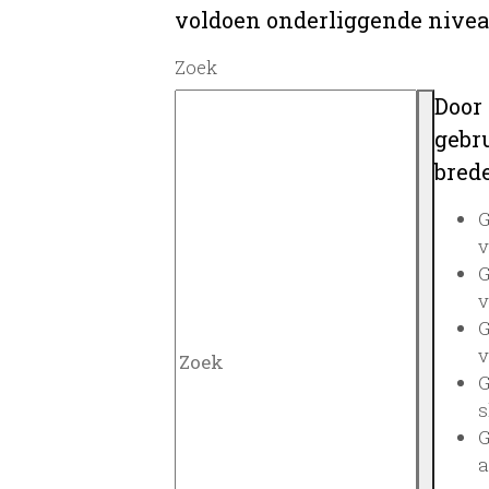
voldoen onderliggende nivea
Zoek
Door
gebru
brede
G
v
G
v
G
v
G
s
G
a