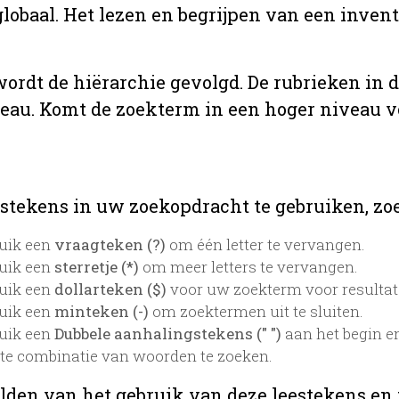
globaal. Het lezen en begrijpen van een inven
 wordt de hiërarchie gevolgd. De rubrieken in 
veau. Komt de zoekterm in een hoger niveau 
stekens in uw zoekopdracht te gebruiken, zoek
uik een
vraagteken (?)
om één letter te vervangen.
uik een
sterretje (*)
om meer letters te vervangen.
uik een
dollarteken ($)
voor uw zoekterm voor resultaten
uik een
minteken (-)
om zoektermen uit te sluiten.
uik een
Dubbele aanhalingstekens (" ")
aan het begin e
te combinatie van woorden te zoeken.
lden van het gebruik van deze leestekens en