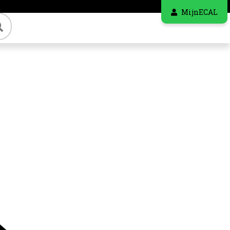
MijnECAL
Zoeken