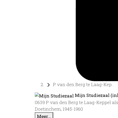
P. van den Berg te Laag-Kep...
Mijn Studiezaal (in
0639 P. van den Berg te Laag-Keppel a
Doetinchem, 1945-1960
Meer...