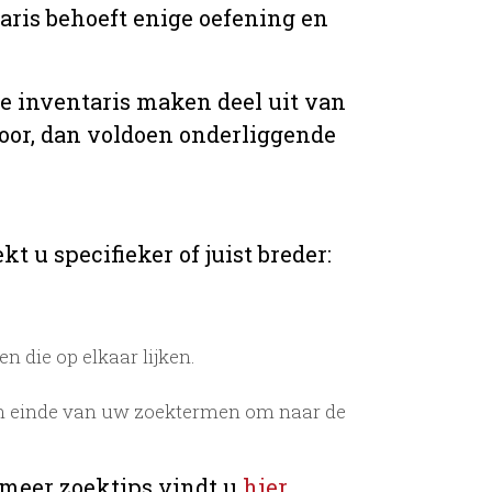
taris behoeft enige oefening en
de inventaris maken deel uit van
voor, dan voldoen onderliggende
t u specifieker of juist breder:
 die op elkaar lijken.
n einde van uw zoektermen om naar de
 meer zoektips vindt u
hier
.