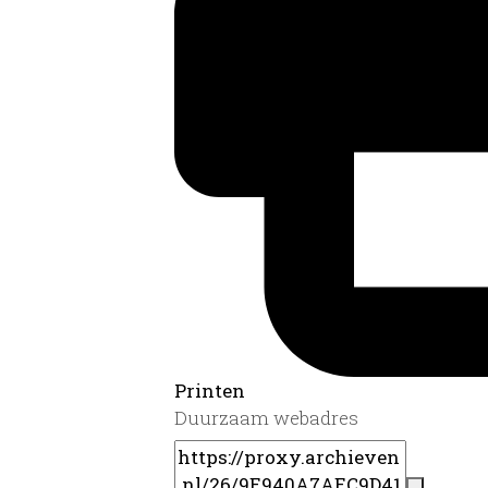
Printen
Duurzaam webadres