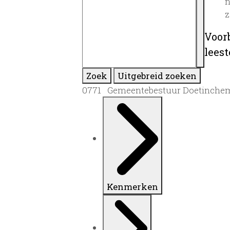
n
z
Voor
lees
Zoek
Uitgebreid zoeken
0771 Gemeentebestuur Doetinchem
Kenmerken