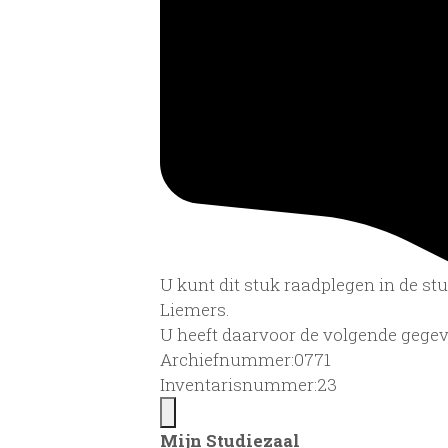
U kunt dit stuk raadplegen in de s
Liemers.
U heeft daarvoor de volgende gegev
Archiefnummer:0771
Inventarisnummer:23
Mijn Studiezaal