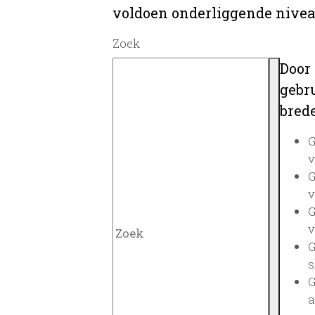
voldoen onderliggende nivea
Zoek
Door
gebru
brede
G
v
G
v
G
v
G
s
G
a