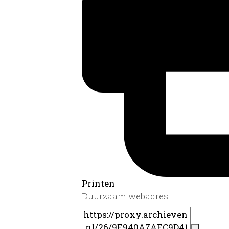
Printen
Duurzaam webadres