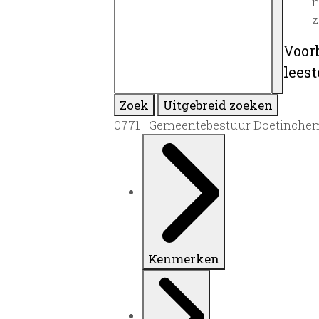
n
z
Voor
lees
Zoek
Uitgebreid zoeken
0771 Gemeentebestuur Doetinchem
Kenmerken