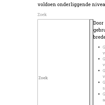
voldoen onderliggende nivea
Zoek
Door
gebru
brede
G
v
G
v
G
v
G
s
G
a