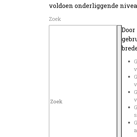
voldoen onderliggende nivea
Zoek
Door
gebru
brede
G
v
G
v
G
v
G
s
G
a