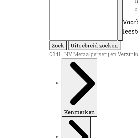
n
z
Voor
lees
Zoek
Uitgebreid zoeken
0841 NV Metaalperserij en Verzinke
Kenmerken