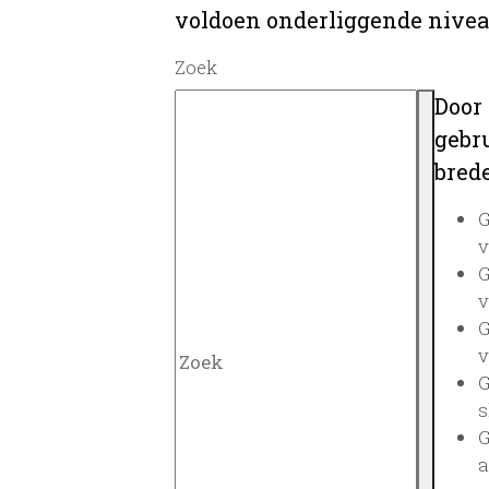
voldoen onderliggende nivea
Zoek
Door
gebru
brede
G
v
G
v
G
v
G
s
G
a