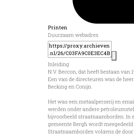
Printen
Duurzaam webadres
Inleiding
N.V. Beccon, dat heeft bestaan van 
Een van de directeuren was de heer
Becking en Conijn.
Het was een metaalperserij en emaill
werden onder andere petroleumstel
bijvoorbeeld straatnaamborden. In e
gemeente Bergh wordt meegedeeld d
Straatnaamborden volgens de door U