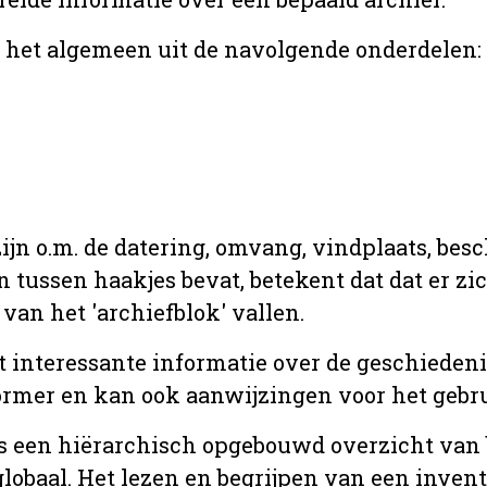
r het algemeen uit de navolgende onderdelen:
jn o.m. de datering, omvang, vindplaats, bes
en tussen haakjes bevat, betekent dat dat er z
van het 'archiefblok' vallen.
t interessante informatie over de geschiedeni
rmer en kan ook aanwijzingen voor het gebru
t is een hiërarchisch opgebouwd overzicht va
globaal. Het lezen en begrijpen van een inven