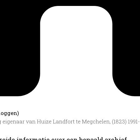
loggen)
g eigenaar van Huize Landfort te Megchelen, (1823) 1991
reide informatie over een bepaald archief.