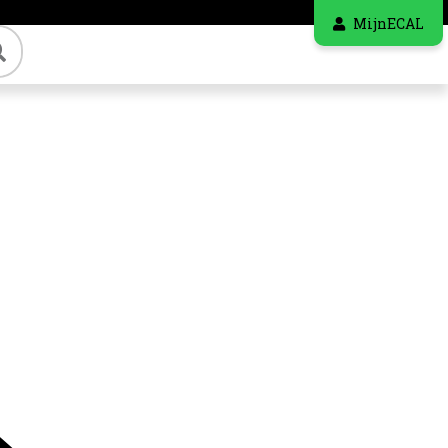
MijnECAL
Zoeken