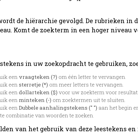
 wordt de hiërarchie gevolgd. De rubrieken in 
veau. Komt de zoekterm in een hoger niveau 
stekens in uw zoekopdracht te gebruiken, zoek
uik een
vraagteken (?)
om één letter te vervangen.
uik een
sterretje (*)
om meer letters te vervangen.
uik een
dollarteken ($)
voor uw zoekterm voor resultaten
uik een
minteken (-)
om zoektermen uit te sluiten.
uik een
Dubbele aanhalingstekens (" ")
aan het begin e
te combinatie van woorden te zoeken.
lden van het gebruik van deze leestekens en