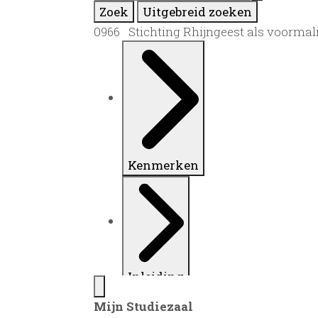
Zoek
Uitgebreid zoeken
0966 Stichting Rhijngeest als voormali
Kenmerken
Inleiding
Mijn Studiezaal