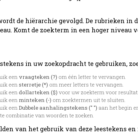
 wordt de hiërarchie gevolgd. De rubrieken in 
veau. Komt de zoekterm in een hoger niveau 
stekens in uw zoekopdracht te gebruiken, zoek
uik een
vraagteken (?)
om één letter te vervangen.
uik een
sterretje (*)
om meer letters te vervangen.
uik een
dollarteken ($)
voor uw zoekterm voor resultaten
uik een
minteken (-)
om zoektermen uit te sluiten.
uik een
Dubbele aanhalingstekens (" ")
aan het begin e
te combinatie van woorden te zoeken.
lden van het gebruik van deze leestekens en