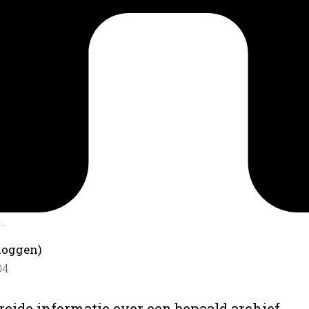
.
loggen)
04
reide informatie over een bepaald archief.