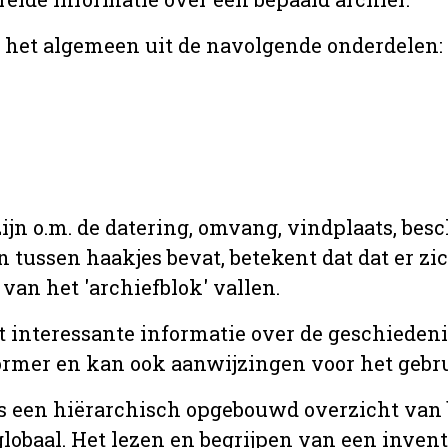
r het algemeen uit de navolgende onderdelen:
jn o.m. de datering, omvang, vindplaats, bes
en tussen haakjes bevat, betekent dat dat er z
van het 'archiefblok' vallen.
t interessante informatie over de geschiedeni
rmer en kan ook aanwijzingen voor het gebru
t is een hiërarchisch opgebouwd overzicht va
globaal. Het lezen en begrijpen van een inven