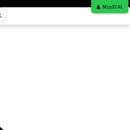
MijnECAL
Zoeken