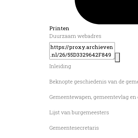
Printen
Duurzaam webadres
Inleiding
Beknopte geschiedenis van de geme
Gemeentewapen, gemeentevlag en g
Lijst van burgemeesters
Gemeentesecretaris