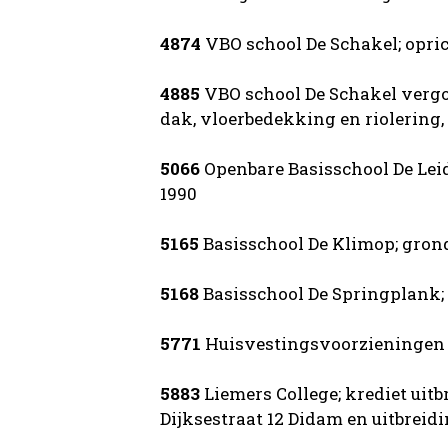
4874
VBO school De Schakel; opric
4885
VBO school De Schakel vergo
dak, vloerbedekking en riolering, 
5066
Openbare Basisschool De Le
1990
5165
Basisschool De Klimop; grond
5168
Basisschool De Springplank; 
5771
Huisvestingsvoorzieningen 1
5883
Liemers College; krediet uitb
Dijksestraat 12 Didam en uitbreidin