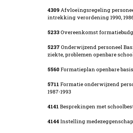
4309
Afvloeïngsregeling personee
intrekking verordening 1990, 198
5233
Overeenkomst formatiebudge
5237
Onderwijzend personeel Basi
ziekte, problemen openbare school
5560
Formatieplan openbare basiss
5711
Formatie onderwijzend perso
1987-1993
4141
Besprekingen met schoolbestu
4144
Instelling medezeggenschaps