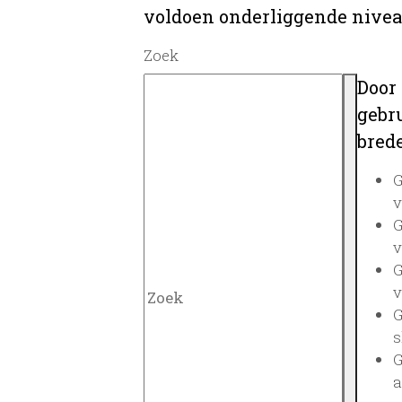
voldoen onderliggende nivea
Zoek
Door
gebru
brede
G
v
G
v
G
v
G
s
G
a