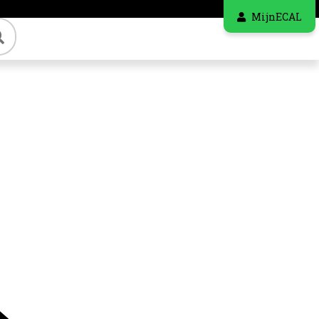
MijnECAL
Zoeken