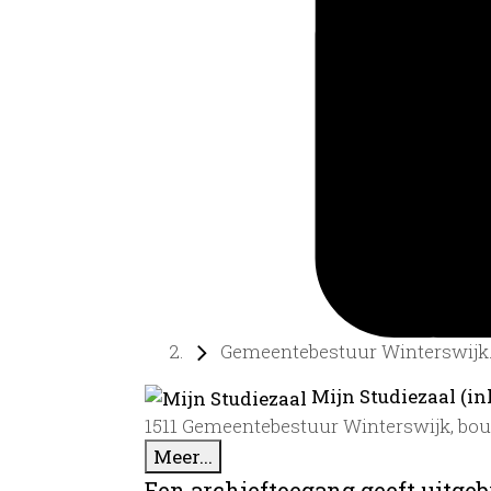
Gemeentebestuur Winterswijk.
Mijn Studiezaal (in
1511 Gemeentebestuur Winterswijk, bo
Meer...
Een archieftoegang geeft uitgeb