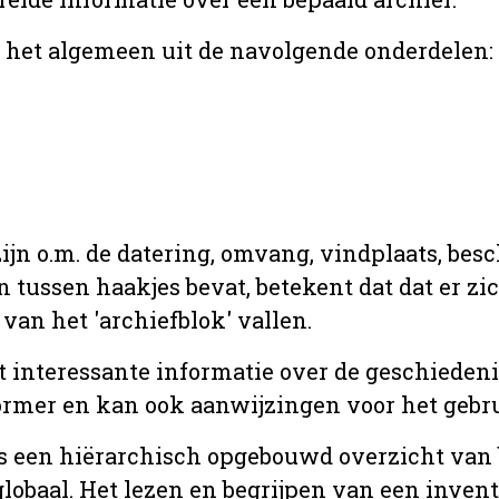
r het algemeen uit de navolgende onderdelen:
jn o.m. de datering, omvang, vindplaats, bes
en tussen haakjes bevat, betekent dat dat er z
van het 'archiefblok' vallen.
t interessante informatie over de geschiedeni
rmer en kan ook aanwijzingen voor het gebru
t is een hiërarchisch opgebouwd overzicht va
globaal. Het lezen en begrijpen van een inven