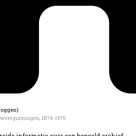
..
loggen)
uwvergunningen, 1874-1975
reide informatie over een bepaald archief.