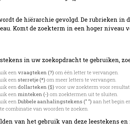
 wordt de hiërarchie gevolgd. De rubrieken in 
veau. Komt de zoekterm in een hoger niveau 
stekens in uw zoekopdracht te gebruiken, zoek
uik een
vraagteken (?)
om één letter te vervangen.
uik een
sterretje (*)
om meer letters te vervangen.
uik een
dollarteken ($)
voor uw zoekterm voor resultaten
uik een
minteken (-)
om zoektermen uit te sluiten.
uik een
Dubbele aanhalingstekens (" ")
aan het begin e
te combinatie van woorden te zoeken.
lden van het gebruik van deze leestekens en