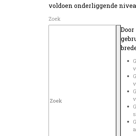
voldoen onderliggende nivea
Zoek
Door
gebru
brede
G
v
G
v
G
v
G
s
G
a