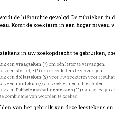
 wordt de hiërarchie gevolgd. De rubrieken in 
veau. Komt de zoekterm in een hoger niveau 
stekens in uw zoekopdracht te gebruiken, zoek
uik een
vraagteken (?)
om één letter te vervangen.
uik een
sterretje (*)
om meer letters te vervangen.
uik een
dollarteken ($)
voor uw zoekterm voor resultaten
uik een
minteken (-)
om zoektermen uit te sluiten.
uik een
Dubbele aanhalingstekens (" ")
aan het begin e
te combinatie van woorden te zoeken.
lden van het gebruik van deze leestekens en