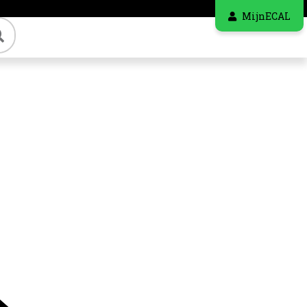
MijnECAL
Zoeken