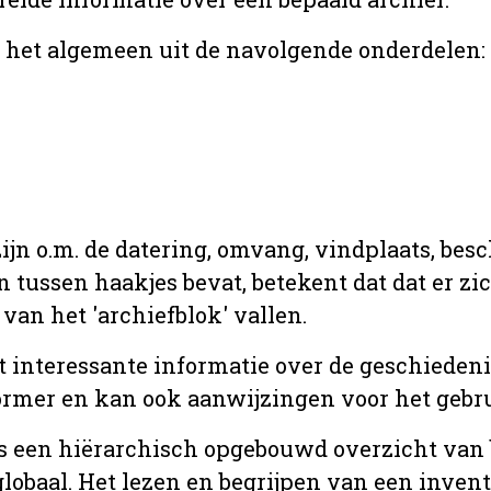
r het algemeen uit de navolgende onderdelen:
jn o.m. de datering, omvang, vindplaats, bes
en tussen haakjes bevat, betekent dat dat er z
van het 'archiefblok' vallen.
t interessante informatie over de geschiedeni
rmer en kan ook aanwijzingen voor het gebru
t is een hiërarchisch opgebouwd overzicht va
globaal. Het lezen en begrijpen van een inven