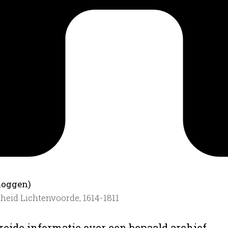
loggen)
kheid Lichtenvoorde, 1614-1811
reide informatie over een bepaald archief.