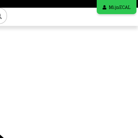
MijnECAL
Zoeken