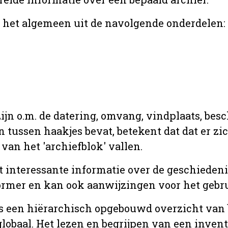
r het algemeen uit de navolgende onderdelen:
jn o.m. de datering, omvang, vindplaats, bes
en tussen haakjes bevat, betekent dat dat er z
van het 'archiefblok' vallen.
t interessante informatie over de geschiedeni
rmer en kan ook aanwijzingen voor het gebru
t is een hiërarchisch opgebouwd overzicht va
globaal. Het lezen en begrijpen van een inven