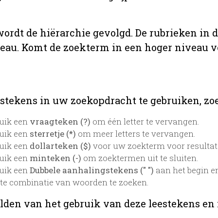
 wordt de hiërarchie gevolgd. De rubrieken in 
veau. Komt de zoekterm in een hoger niveau 
stekens in uw zoekopdracht te gebruiken, zoek
uik een
vraagteken (?)
om één letter te vervangen.
uik een
sterretje (*)
om meer letters te vervangen.
uik een
dollarteken ($)
voor uw zoekterm voor resultaten
uik een
minteken (-)
om zoektermen uit te sluiten.
uik een
Dubbele aanhalingstekens (" ")
aan het begin e
te combinatie van woorden te zoeken.
lden van het gebruik van deze leestekens en