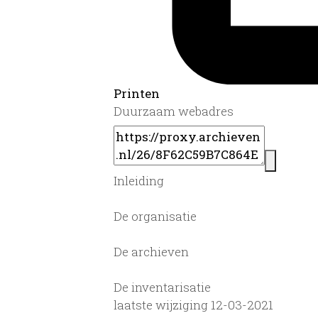
Printen
Duurzaam webadres
Inleiding
De organisatie
De archieven
De inventarisatie
laatste wijziging 12-03-2021