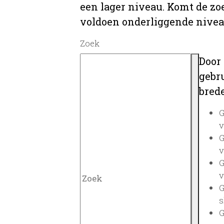
een lager niveau. Komt de zo
voldoen onderliggende nivea
Zoek
Door
gebru
brede
G
v
G
v
G
v
G
s
G