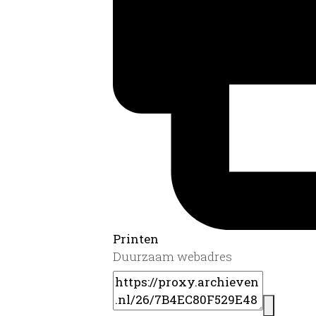
Printen
Duurzaam webadres