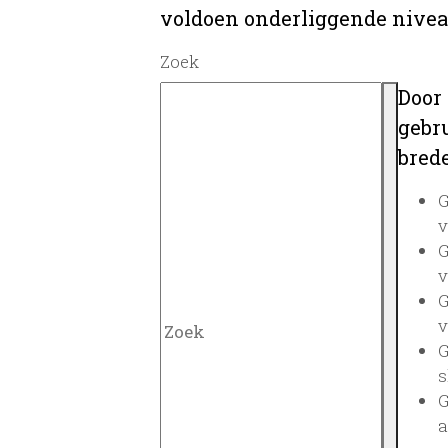
voldoen onderliggende nivea
Zoek
Door
gebru
brede
G
v
G
v
G
v
G
s
G
a