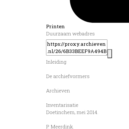
Printen
Duurzaam webadres
Inleiding
De archiefvormers
Archieven
Inventarisatie
Doetinchem, mei 2014.
P. Meerdink.