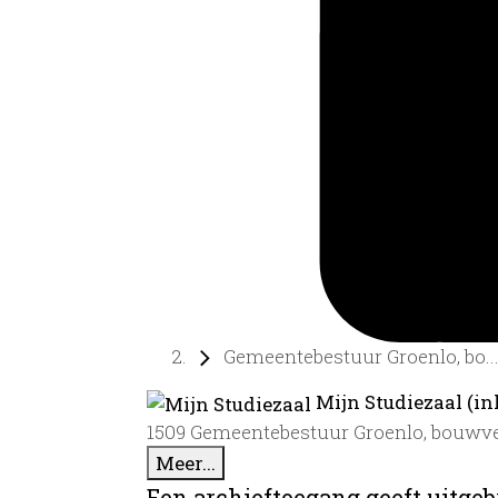
Gemeentebestuur Groenlo, bo..
Mijn Studiezaal (in
1509 Gemeentebestuur Groenlo, bouwv
Meer...
Een archieftoegang geeft uitgeb