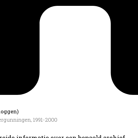
.
loggen)
ergunningen, 1991-2000
reide informatie over een bepaald archief.