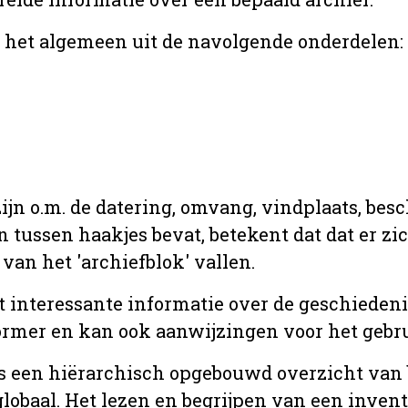
r het algemeen uit de navolgende onderdelen:
jn o.m. de datering, omvang, vindplaats, bes
en tussen haakjes bevat, betekent dat dat er z
van het 'archiefblok' vallen.
t interessante informatie over de geschiedeni
rmer en kan ook aanwijzingen voor het gebru
t is een hiërarchisch opgebouwd overzicht va
globaal. Het lezen en begrijpen van een inven