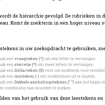
 wordt de hiërarchie gevolgd. De rubrieken in 
veau. Komt de zoekterm in een hoger niveau 
stekens in uw zoekopdracht te gebruiken, zoek
uik een
vraagteken (?)
om één letter te vervangen.
uik een
sterretje (*)
om meer letters te vervangen.
uik een
dollarteken ($)
voor uw zoekterm voor resultaten
uik een
minteken (-)
om zoektermen uit te sluiten.
uik een
Dubbele aanhalingstekens (" ")
aan het begin e
te combinatie van woorden te zoeken.
lden van het gebruik van deze leestekens en