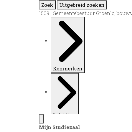
Zoek
Uitgebreid zoeken
1509 Gemeentebestuur Groenlo, bouwv
Kenmerken
Inleiding
Mijn Studiezaal