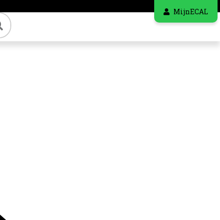
MijnECAL
Zoeken