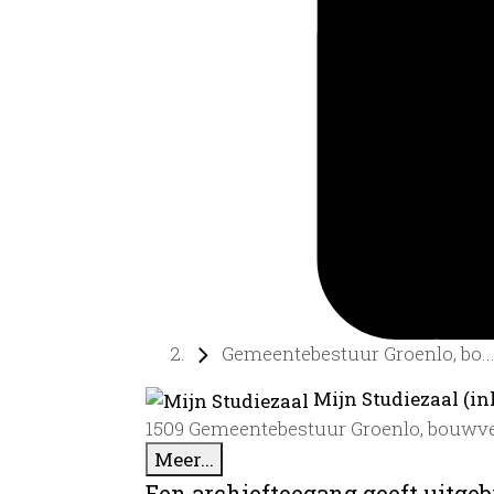
Gemeentebestuur Groenlo, bo..
Mijn Studiezaal (in
1509 Gemeentebestuur Groenlo, bouwv
Meer...
Een archieftoegang geeft uitgeb