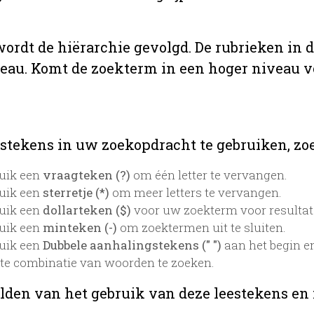
 wordt de hiërarchie gevolgd. De rubrieken in 
veau. Komt de zoekterm in een hoger niveau 
stekens in uw zoekopdracht te gebruiken, zoek
uik een
vraagteken (?)
om één letter te vervangen.
uik een
sterretje (*)
om meer letters te vervangen.
uik een
dollarteken ($)
voor uw zoekterm voor resultaten
uik een
minteken (-)
om zoektermen uit te sluiten.
uik een
Dubbele aanhalingstekens (" ")
aan het begin e
te combinatie van woorden te zoeken.
lden van het gebruik van deze leestekens en