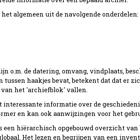
r het algemeen uit de navolgende onderdelen:
jn o.m. de datering, omvang, vindplaats, bes
en tussen haakjes bevat, betekent dat dat er z
van het 'archiefblok' vallen.
t interessante informatie over de geschiedeni
rmer en kan ook aanwijzingen voor het gebru
t is een hiërarchisch opgebouwd overzicht va
globaal. Het lezen en begrijpen van een inven