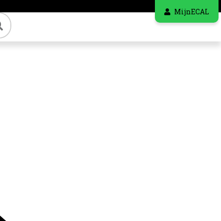
MijnECAL
Zoeken