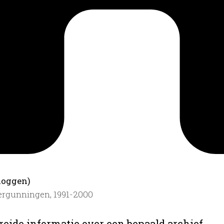
.
loggen)
ergunningen, 1991-2000
reide informatie over een bepaald archief.