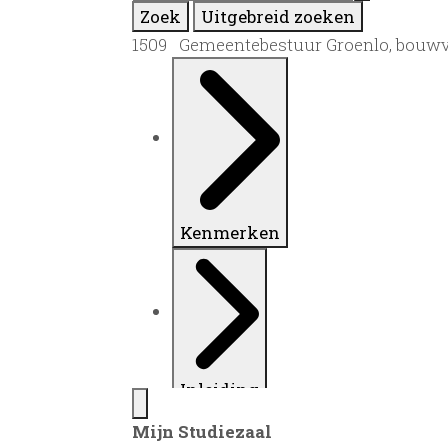
Zoek
Uitgebreid zoeken
1509 Gemeentebestuur Groenlo, bouwv
Kenmerken
Inleiding
Mijn Studiezaal