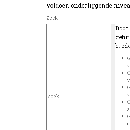
voldoen onderliggende nivea
Zoek
Door
gebru
brede
G
v
G
v
G
v
G
s
G
a