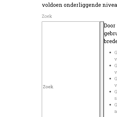
voldoen onderliggende nivea
Zoek
Door
gebru
brede
G
v
G
v
G
v
G
s
G
a