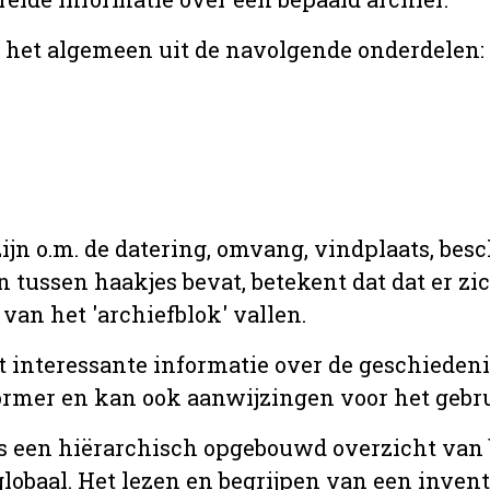
r het algemeen uit de navolgende onderdelen:
jn o.m. de datering, omvang, vindplaats, bes
en tussen haakjes bevat, betekent dat dat er z
van het 'archiefblok' vallen.
t interessante informatie over de geschiedeni
rmer en kan ook aanwijzingen voor het gebru
t is een hiërarchisch opgebouwd overzicht va
globaal. Het lezen en begrijpen van een inven