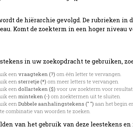
 wordt de hiërarchie gevolgd. De rubrieken in 
veau. Komt de zoekterm in een hoger niveau 
stekens in uw zoekopdracht te gebruiken, zoek
uik een
vraagteken (?)
om één letter te vervangen.
uik een
sterretje (*)
om meer letters te vervangen.
uik een
dollarteken ($)
voor uw zoekterm voor resultaten
uik een
minteken (-)
om zoektermen uit te sluiten.
uik een
Dubbele aanhalingstekens (" ")
aan het begin e
te combinatie van woorden te zoeken.
lden van het gebruik van deze leestekens en