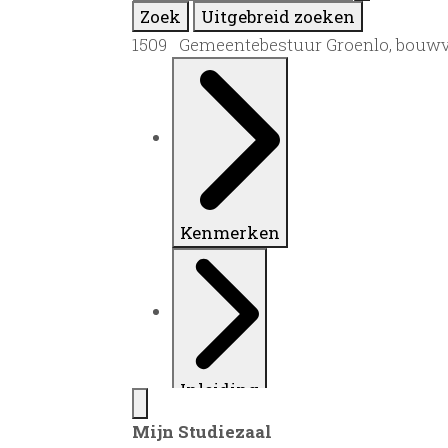
Zoek
Uitgebreid zoeken
1509 Gemeentebestuur Groenlo, bouwv
Kenmerken
Inleiding
Mijn Studiezaal