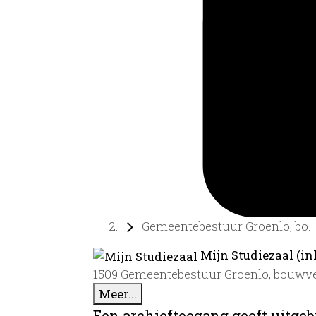
Gemeentebestuur Groenlo, bo..
Mijn Studiezaal (in
1509 Gemeentebestuur Groenlo, bouwv
Meer...
Een archieftoegang geeft uitgeb