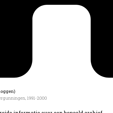
.
loggen)
ergunningen, 1991-2000
reide informatie over een bepaald archief.