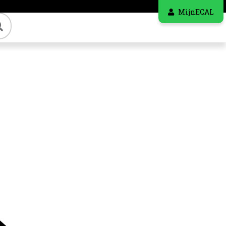
MijnECAL
Zoeken