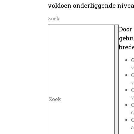
voldoen onderliggende nivea
Zoek
Door
gebru
brede
G
v
G
v
G
v
G
s
G
a